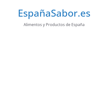
Saltar
EspañaSabor.es
al
contenido
Alimentos y Productos de España