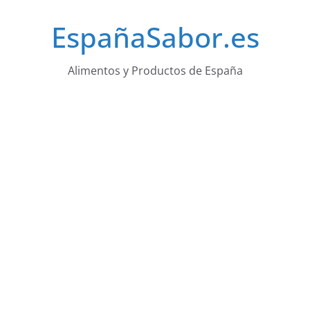
Saltar
EspañaSabor.es
al
contenido
Alimentos y Productos de España