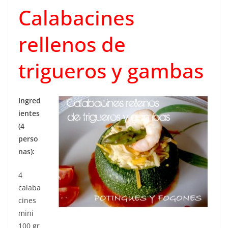
Calabacines
rellenos de
trigueros y gambas
Ingred
ientes
(4
perso
nas):
4
calaba
cines
mini
100 gr