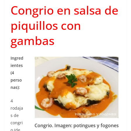
Congrio en salsa de
piquillos con
gambas
Ingred
ientes
(4
perso
nas):
4
rodaja
s de
congri
Congrio. Imagen: potingues y fogones
o (de