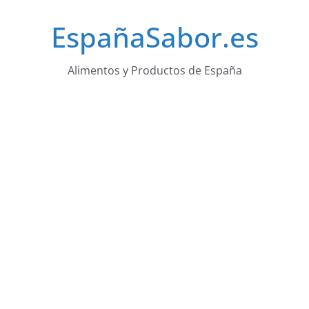
Saltar
EspañaSabor.es
al
contenido
Alimentos y Productos de España