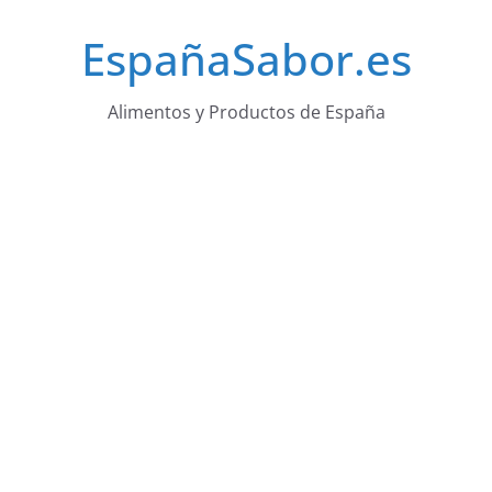
Saltar
EspañaSabor.es
al
contenido
Alimentos y Productos de España