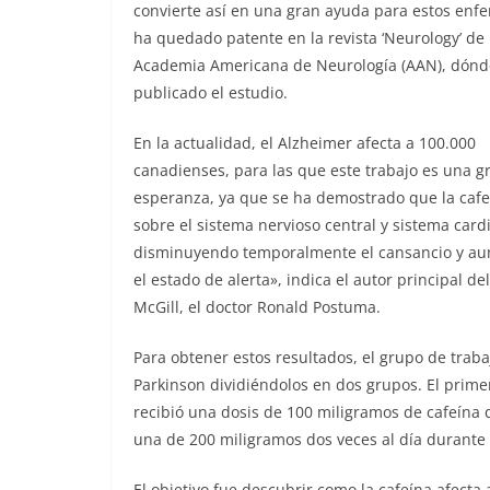
convierte así en una gran ayuda para estos enfe
ha quedado patente en la revista ‘Neurology’ de 
Academia Americana de Neurología (AAN), dónd
publicado el estudio.
En la actualidad, el Alzheimer afecta a 100.000
canadienses, para las que este trabajo es una g
esperanza, ya que se ha demostrado que la cafe
sobre el sistema nervioso central y sistema card
disminuyendo temporalmente el cansancio y a
el estado de alerta», indica el autor principal d
McGill, el doctor Ronald Postuma.
Para obtener estos resultados, el grupo de traba
Parkinson dividiéndolos en dos grupos. El primer
recibió una dosis de 100 miligramos de cafeína 
una de 200 miligramos dos veces al día durante
El objetivo fue descubrir como la cafeína afecta 