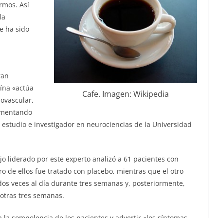
rmos. Así
la
e ha sido
ran
ína «actúa
Cafe. Imagen: Wikipedia
iovascular,
umentando
el estudio e investigador en neurociencias de la Universidad
jo liderado por este experto analizó a 61 pacientes con
o de ellos fue tratado con placebo, mientras que el otro
dos veces al día durante tres semanas y, posteriormente,
 otras tres semanas.
a la somnolencia de los pacientes y advertir «los síntomas