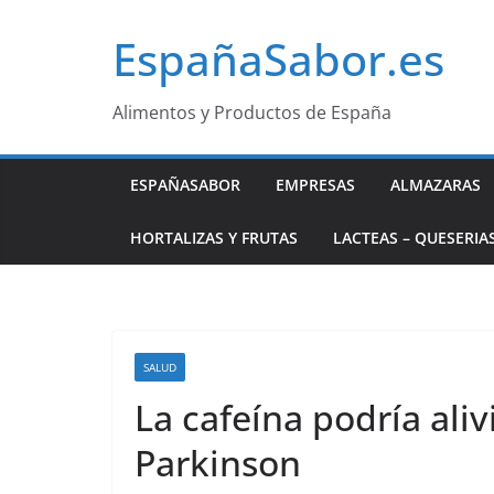
Saltar
EspañaSabor.es
al
contenido
Alimentos y Productos de España
ESPAÑASABOR
EMPRESAS
ALMAZARAS
HORTALIZAS Y FRUTAS
LACTEAS – QUESERIA
SALUD
La cafeína podría aliv
Parkinson