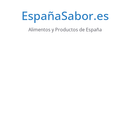
Saltar
EspañaSabor.es
al
contenido
Alimentos y Productos de España