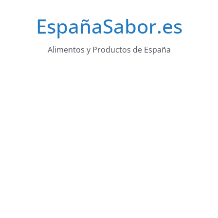
Saltar
EspañaSabor.es
al
contenido
Alimentos y Productos de España