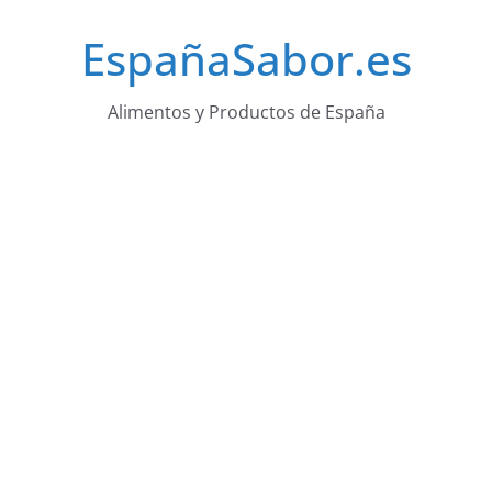
Saltar
EspañaSabor.es
al
contenido
Alimentos y Productos de España