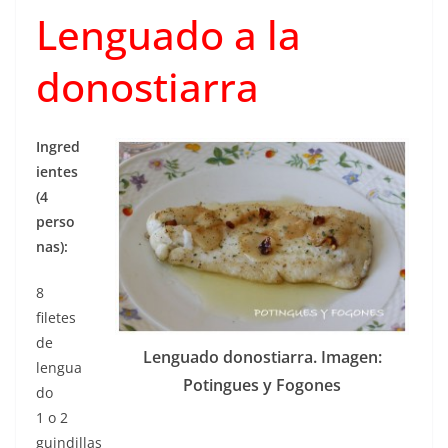
Lenguado a la
donostiarra
Ingred
ientes
(4
perso
nas):
8
filetes
de
Lenguado donostiarra. Imagen:
lengua
Potingues y Fogones
do
1 o 2
guindillas