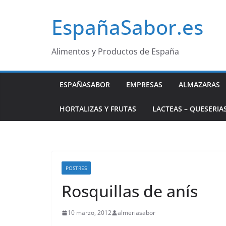
Saltar
EspañaSabor.es
al
contenido
Alimentos y Productos de España
ESPAÑASABOR
EMPRESAS
ALMAZARAS
HORTALIZAS Y FRUTAS
LACTEAS – QUESERIA
POSTRES
Rosquillas de anís
10 marzo, 2012
almeriasabor