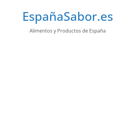
Saltar
EspañaSabor.es
al
contenido
Alimentos y Productos de España