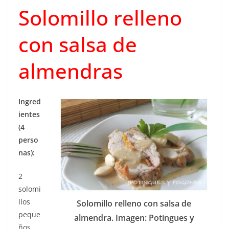
Solomillo relleno
con salsa de
almendras
Ingred
ientes
(4
perso
nas):
2
solomi
llos
Solomillo relleno con salsa de
peque
almendra. Imagen: Potingues y
ños